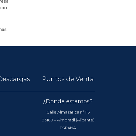
resa
gran
inas
Descargas
Puntos de Venta
¿Donde estamos?
Calle Almazarica nº 115
03160 – Almoradi (Alicante)
ESPAÑA