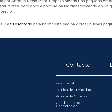
ada por Antonio Recio Mata. Empezó siendo una pequeña emp
estaurantes, pero poco a poco se ha ido transformando en un 
 precio.
s ir a
tu escritorio
para borrar esta página y crear nuevas pág
Contacto
Aviso Legal
Política de Privacidad
Política de Cookies
Condiciones de
Contratación